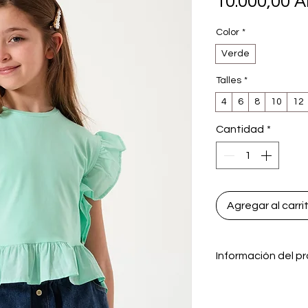
10.000,00 
Color
*
Verde
Talles
*
4
6
8
10
12
Cantidad
*
Agregar al carri
Información del p
Remera de algodón
Con volados de po